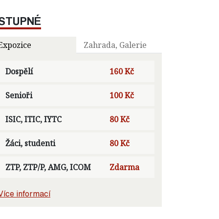
STUPNÉ
Expozice
Zahrada, Galerie
Dospělí
160 Kč
Senioři
100 Kč
ISIC, ITIC, IYTC
80 Kč
Žáci, studenti
80 Kč
ZTP, ZTP/P, AMG, ICOM
Zdarma
Více informací