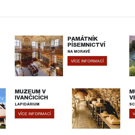
PAMÁTNÍK
PÍSEMNICTVÍ
NA MORAVĚ
VÍCE INFORMACÍ
MUZEUM V
M
IVANČICÍCH
V
LAPIDÁRIUM
SC
VÍCE INFORMACÍ
V