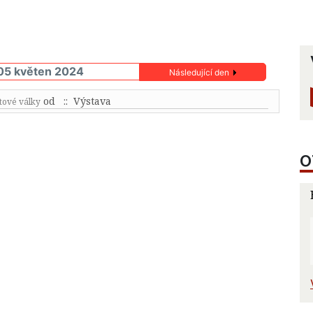
05 květen 2024
Následující den
od
:: Výstava
tové války
O