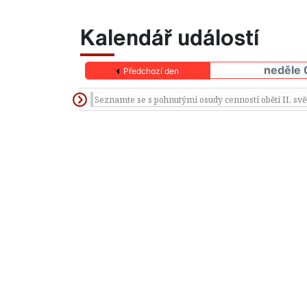
Kalendář událostí
neděle 
Předchozí den
Seznamte se s pohnutými osudy cenností obětí II. svě