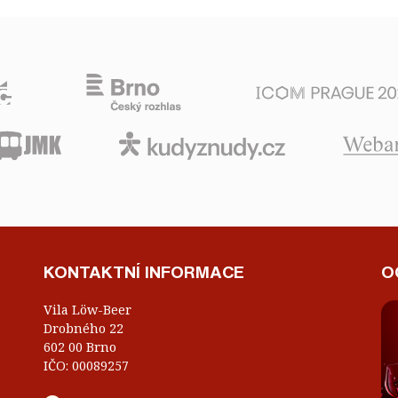
KONTAKTNÍ INFORMACE
O
Vila Löw-Beer
Drobného 22
602 00 Brno
IČO: 00089257