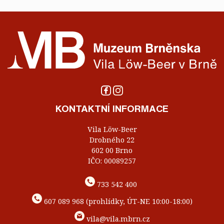
KONTAKTNÍ INFORMACE
Vila Löw-Beer
Drobného 22
602 00 Brno
IČO: 00089257
733 542 400
607 089 968 (prohlídky, ÚT-NE 10:00-18:00)
vila@vila.mbrn.cz