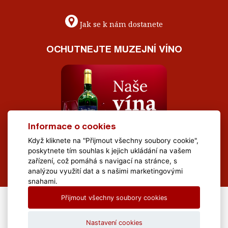
Jak se k nám dostanete
OCHUTNEJTE MUZEJNÍ VÍNO
Informace o cookies
Když kliknete na "Přijmout všechny soubory cookie",
poskytnete tím souhlas k jejich ukládání na vašem
zařízení, což pomáhá s navigací na stránce, s
analýzou využití dat a s našimi marketingovými
snahami.
Přijmout všechny soubory cookies
All Rights Reserved Muzeum Brněnska © 2020, Webdesign by
LE
CLAVERA s.r.o.
Nastavení cookies