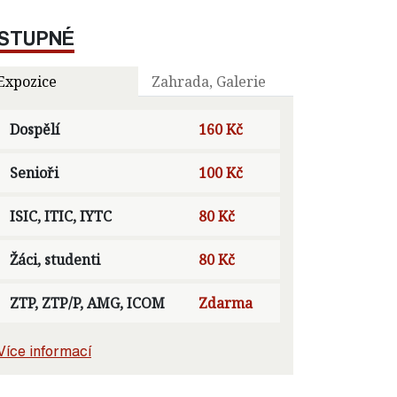
STUPNÉ
Expozice
Zahrada, Galerie
Dospělí
160 Kč
Senioři
100 Kč
ISIC, ITIC, IYTC
80 Kč
Žáci, studenti
80 Kč
ZTP, ZTP/P, AMG, ICOM
Zdarma
Více informací