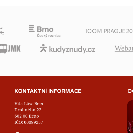
KONTAKTNÍ INFORMACE
O
Vila Löw-Beer
Drobného 22
602 00 Brno
IČO: 00089257