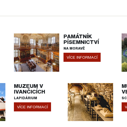
PAMÁTNÍK
PÍSEMNICTVÍ
NA MORAVĚ
VÍCE INFORMACÍ
MUZEUM V
M
IVANČICÍCH
V
LAPIDÁRIUM
SC
VÍCE INFORMACÍ
V