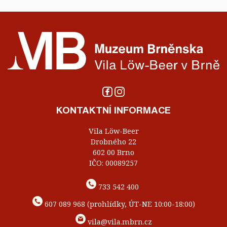
KONTAKTNÍ INFORMACE
Vila Löw-Beer
Drobného 22
602 00 Brno
IČO: 00089257
733 542 400
607 089 968 (prohlídky, ÚT-NE 10:00-18:00)
vila@vila.mbrn.cz