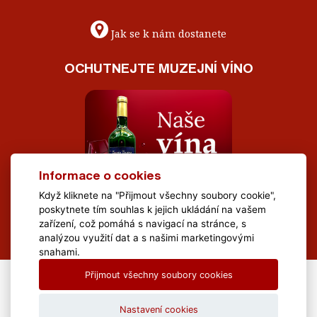
Jak se k nám dostanete
OCHUTNEJTE MUZEJNÍ VÍNO
Informace o cookies
Když kliknete na "Přijmout všechny soubory cookie",
poskytnete tím souhlas k jejich ukládání na vašem
zařízení, což pomáhá s navigací na stránce, s
analýzou využití dat a s našimi marketingovými
snahami.
Přijmout všechny soubory cookies
All Rights Reserved Muzeum Brněnska © 2020, Webdesign by
LE
CLAVERA s.r.o.
Nastavení cookies