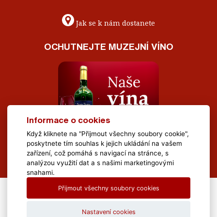
Jak se k nám dostanete
OCHUTNEJTE MUZEJNÍ VÍNO
Informace o cookies
Když kliknete na "Přijmout všechny soubory cookie",
poskytnete tím souhlas k jejich ukládání na vašem
zařízení, což pomáhá s navigací na stránce, s
analýzou využití dat a s našimi marketingovými
snahami.
Přijmout všechny soubory cookies
All Rights Reserved Muzeum Brněnska © 2020, Webdesign by
LE
CLAVERA s.r.o.
Nastavení cookies