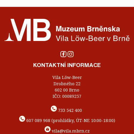
KONTAKTNÍ INFORMACE
Vila Löw-Beer
Drobného 22
602 00 Brno
IČO: 00089257
733 542 400
607 089 968 (prohlídky, ÚT-NE 10:00-18:00)
vila@vila.mbrn.cz