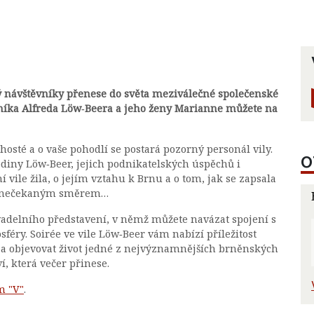
ý návštěvníky přenese do světa meziválečné společenské
rníka Alfreda Löw‑Beera a jeho ženy Marianne můžete na
 hosté a o vaše pohodlí se postará pozorný personál vily.
O
odiny Löw‑Beer, jejich podnikatelských úspěchů i
ní vile žila, o jejím vztahu k Brnu a o tom, jak se zapsala
jet nečekaným směrem…
vadelního představení, v němž můžete navázat spojení s
éry. Soirée ve vile Löw‑Beer vám nabízí příležitost
ěhu a objevovat život jedné z nejvýznamnějších brněnských
ví, která večer přinese.
m "V"
.