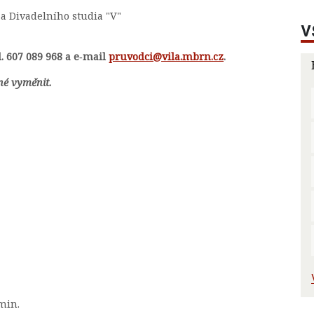
 a Divadelního studia "V"
V
. 607 089 968 a e‑mail
pruvodci@vila.mbrn.cz
.
né vyměnit.
min.