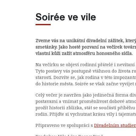
Soirée ve vile
Zveme vás na unikátní divadelní zážitek, kter
smetánky. Jako hosté pozvaní na večírek tová
vlastní kůži zažít atmosféru honosného sídla.
Na večírku se objeví rodinní přátelé i nevítaní
Tyto postavy vás postupně vtáhnou do života r
starostí. Dozvíte se, jak rodina v této impozant
do historie města. Soirée se však začne vyví
Celý večer je navržen jako jedinečná forma di
postavami a vnímat proměnlivost dobové atmosf
prožít historii zblízka, stát se součástí příb
rodin. Přijďte si vychutnat krásu vily i tajemst
Připraveno ve spolupráci s
Divadelním studie