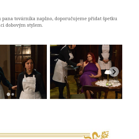
u pana továrníka naplno, doporučujeme přidat špetku
raci dobovým stylem.