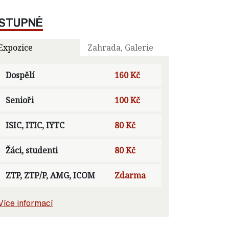
STUPNÉ
Expozice
Zahrada, Galerie
Dospělí
160 Kč
Senioři
100 Kč
ISIC, ITIC, IYTC
80 Kč
Žáci, studenti
80 Kč
ZTP, ZTP/P, AMG, ICOM
Zdarma
Více informací