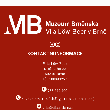
KONTAKTNÍ INFORMACE
Vila Löw-Beer
Drobného 22
602 00 Brno
IČO: 00089257
733 542 400
607 089 968 (prohlídky, ÚT-NE 10:00-18:00)
vila@vila.mbrn.cz