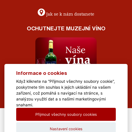
Jak se k nám dostanete
OCHUTNEJTE MUZEJNÍ VÍNO
Informace o cookies
Když kliknete na "Přijmout všechny soubory cookie",
poskytnete tím souhlas k jejich ukládání na vašem
zařízení, což pomáhá s navigací na stránce, s
analýzou využití dat a s našimi marketingovými
snahami.
Přijmout všechny soubory cookies
All Rights Reserved Muzeum Brněnska © 2020, Webdesign by
LE
CLAVERA s.r.o.
Nastavení cookies