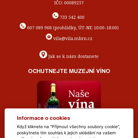
IČO: 00089257
733 542 400
607 089 968 (prohlídky, ÚT-NE 10:00-18:00)
vila@vila.mbrn.cz
Jak se k nám dostanete
OCHUTNEJTE MUZEJNÍ VÍNO
Informace o cookies
Když kliknete na "Přijmout všechny soubory cookie",
poskytnete tím souhlas k jejich ukládání na vašem