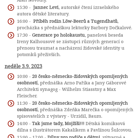
15:30 -
Jannec Levi
, autorské čtení izraelského
autora dětské literatury.
16:00 -
Příběh rodin Löw-Beerů a Tugendhatů
,
procházka s přednáškou lektorky Barbory Dočkalové.
17:30 -
Generace po holokaustu
, panelová beseda
Ireny Kalhousové se zástupci různých generací o
přenosu traumat a nacházení židovské identity u
potomků přeživších.
neděle 3.9. 2023
10:00 -
20 česko-německo-židovských opomíjených
osobností
, přednáška Arno Paříka a Jany Gáborové
Architekti synagog - Wilhelm Stiasstny a Max
Fleischer.
11:30 -
20 česko-německo-židovských opomíjených
osobností
, přednáška Zdeňka Marečka o opomíjených
spisovatelích z výstavy - Urzidil, Baum.
14:00 -
Tak jsme tady, Mojžíši!!!
Dětská komiksová
dílna s ilustrátorem Kakalíkem a Pavlínou Šulcovou.
15:00 – 17:00 -
Dílny pro rodiče s dětmi
, výtvarné a