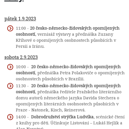
pátek 1.9.2023
11:00 -
20 česko-německo-židovských opomíjených
osobností
, vernisáž výstavy a přednáška Zuzany
Kříhové o opomíjených osobnostech působících v
Persii a Iránu.
sobota 2.9.2023
10:00 -
20 česko-německo-židovských opomíjených
osobností
, přednáška Petra Polakoviče o opomíjených
osobnostech působících v Brazílii.
11:30 -
20 česko-německo-židovských opomíjených
osobností
, přednáška ředitele Pražského literárního
domu autorů německého jazyka Davida Stechera o
opomíjených literárních osobnostech působících v
Praze - Natonek, Kisch, Reinerová.
14:00 -
Dobrodružství strýčka Ludvíka
, scénické čtení
z knihy pro děti. Účinkuje Listování – Lukáš Hejlík a
Alan Novotný.