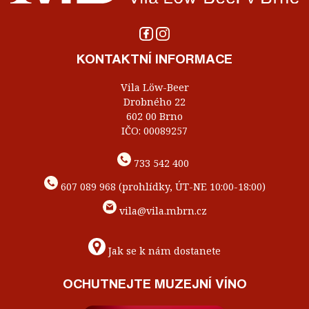
KONTAKTNÍ INFORMACE
Vila Löw-Beer
Drobného 22
602 00 Brno
IČO: 00089257
733 542 400
607 089 968 (prohlídky, ÚT-NE 10:00-18:00)
vila@vila.mbrn.cz
Jak se k nám dostanete
OCHUTNEJTE MUZEJNÍ VÍNO