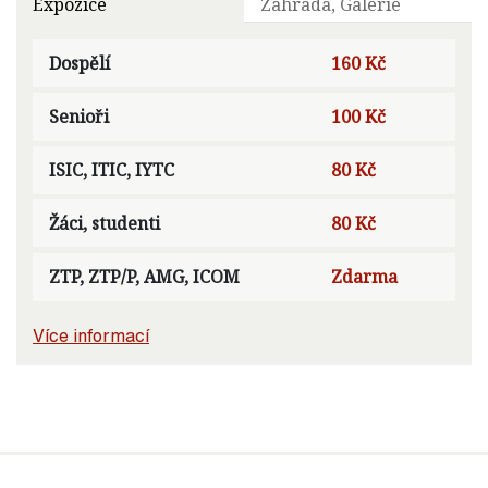
Expozice
Zahrada, Galerie
Dospělí
160 Kč
Senioři
100 Kč
ISIC, ITIC, IYTC
80 Kč
Žáci, studenti
80 Kč
ZTP, ZTP/P, AMG, ICOM
Zdarma
Více informací