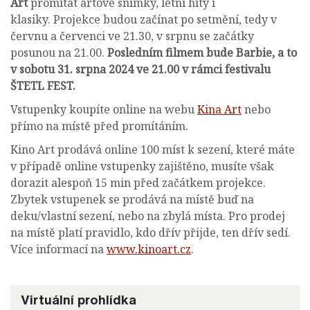
Art
promítat artové snímky, letní hity i
klasiky. Projekce budou začínat po setmění, tedy v
červnu a červenci ve 21.30, v srpnu se začátky
posunou na 21.00.
Posledním filmem bude Barbie, a to
v sobotu 31. srpna 2024 ve 21.00 v rámci festivalu
ŠTETL FEST.
Vstupenky koupíte online na webu
Kina Art
nebo
přímo na místě před promítáním.
Kino Art prodává online 100 míst k sezení, které máte
v případě online vstupenky zajištěno, musíte však
dorazit alespoň 15 min před začátkem projekce.
Zbytek vstupenek se prodává na místě buď na
deku/vlastní sezení, nebo na zbylá místa. Pro prodej
na místě platí pravidlo, kdo dřív přijde, ten dřív sedí.
Více informací na
www.kinoart.cz
.
Virtuální prohlídka