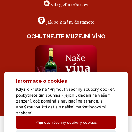
vila@vila.mbrn.cz
Jak se k nám dostanete
OCHUTNEJTE MUZEJNÍ VÍNO
Informace o cookies
Když kliknete na "Přijmout všechny soubory cookie",
poskytnete tím souhlas k jejich ukládání na vašem
zařízení, což pomáhá s navigací na stránce, s
analýzou využití dat a s našimi marketingovými
snahami.
Přijmout všechny soubory cookies
All Rights Reserved Muzeum Brněnska © 2020, Webdesign by
LE