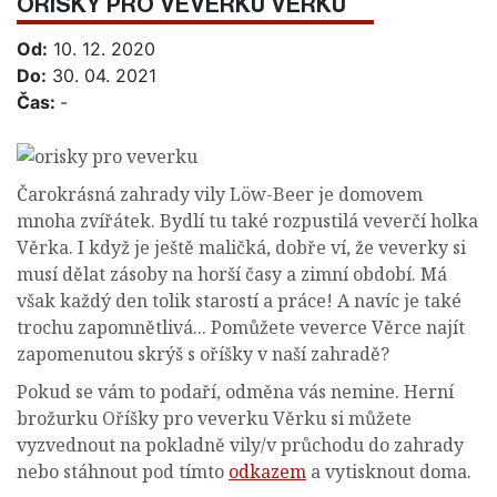
OŘÍŠKY PRO VEVERKU VĚRKU
Od:
10. 12. 2020
Do:
30. 04. 2021
Čas:
-
Čarokrásná zahrady vily Löw-Beer je domovem
mnoha zvířátek. Bydlí tu také rozpustilá veverčí holka
Věrka. I když je ještě maličká, dobře ví, že veverky si
musí dělat zásoby na horší časy a zimní období. Má
však každý den tolik starostí a práce! A navíc je také
trochu zapomnětlivá... Pomůžete veverce Věrce najít
zapomenutou skrýš s oříšky v naší zahradě?
Pokud se vám to podaří, odměna vás nemine. Herní
brožurku Oříšky pro veverku Věrku si můžete
vyzvednout na pokladně vily/v průchodu do zahrady
nebo stáhnout pod tímto
odkazem
a vytisknout doma.