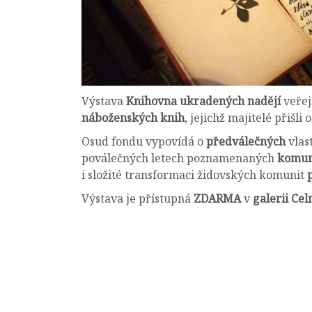
Výstava
Knihovna ukradených nadějí
veřej
náboženských knih
, jejichž majitelé přišli
Osud fondu vypovídá o
předválečných
vlas
poválečných letech poznamenaných
komun
i složité transformaci židovských komunit
Výstava je přístupná
ZDARMA
v
galerii Cel