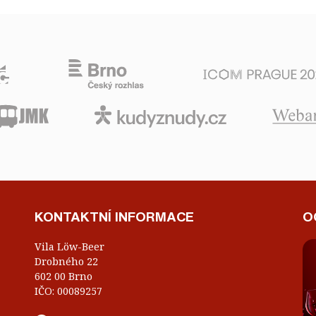
KONTAKTNÍ INFORMACE
O
Vila Löw-Beer
Drobného 22
602 00 Brno
IČO: 00089257