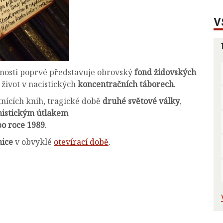
V
nosti poprvé představuje obrovský
fond židovských
 o život v nacistických
koncentračních táborech
.
tnících knih, tragické době
druhé světové války
,
istickým útlakem
po roce 1989
.
nice
v obvyklé
otevírací době
.