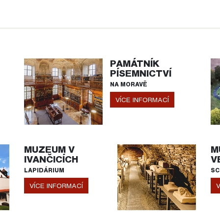
PAMÁTNÍK
PÍSEMNICTVÍ
NA MORAVĚ
VÍCE INFORMACÍ
MUZEUM V
M
IVANČICÍCH
V
LAPIDÁRIUM
SC
VÍCE INFORMACÍ
V