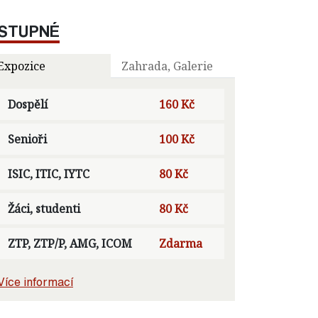
STUPNÉ
Expozice
Zahrada, Galerie
Dospělí
160 Kč
Senioři
100 Kč
ISIC, ITIC, IYTC
80 Kč
Žáci, studenti
80 Kč
ZTP, ZTP/P, AMG, ICOM
Zdarma
Více informací