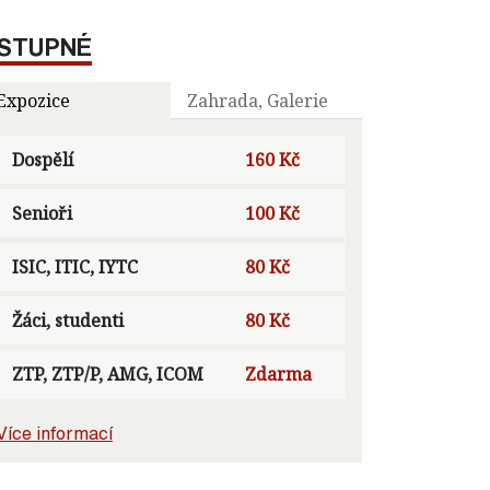
STUPNÉ
Expozice
Zahrada, Galerie
Dospělí
160 Kč
Senioři
100 Kč
ISIC, ITIC, IYTC
80 Kč
Žáci, studenti
80 Kč
ZTP, ZTP/P, AMG, ICOM
Zdarma
Více informací