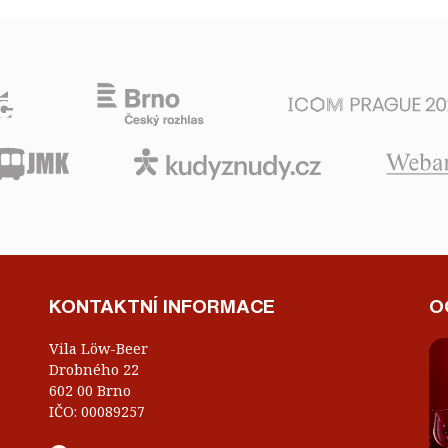
KONTAKTNÍ INFORMACE
O
Vila Löw-Beer
Drobného 22
602 00 Brno
IČO: 00089257