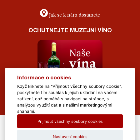
Jak se k nám dostanete
OCHUTNEJTE MUZEJNÍ VÍNO
Informace o cookies
Když kliknete na "Přijmout všechny soubory cookie",
poskytnete tím souhlas k jejich ukládání na vašem
zařízení, což pomáhá s navigací na stránce, s
analýzou využití dat a s našimi marketingovými
snahami.
Přijmout všechny soubory cookies
All Rights Reserved Muzeum Brněnska © 2020, Webdesign by
LE
CLAVERA s.r.o.
Nastavení cookies