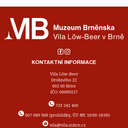
KONTAKTNÍ INFORMACE
Vila Löw-Beer
Drobného 22
602 00 Brno
IČO: 00089257
733 542 400
607 089 968 (prohlídky, ÚT-NE 10:00-18:00)
vila@vila.mbrn.cz