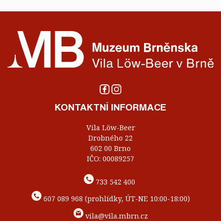
KONTAKTNÍ INFORMACE
Vila Löw-Beer
Drobného 22
602 00 Brno
IČO: 00089257
733 542 400
607 089 968 (prohlídky, ÚT-NE 10:00-18:00)
vila@vila.mbrn.cz