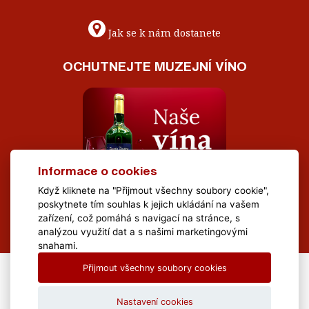
Jak se k nám dostanete
OCHUTNEJTE MUZEJNÍ VÍNO
Informace o cookies
Když kliknete na "Přijmout všechny soubory cookie",
poskytnete tím souhlas k jejich ukládání na vašem
zařízení, což pomáhá s navigací na stránce, s
analýzou využití dat a s našimi marketingovými
snahami.
Přijmout všechny soubory cookies
All Rights Reserved Muzeum Brněnska © 2020, Webdesign by
LE
CLAVERA s.r.o.
Nastavení cookies