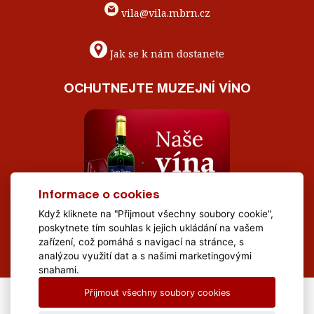
vila@vila.mbrn.cz
Jak se k nám dostanete
OCHUTNEJTE MUZEJNÍ VÍNO
Informace o cookies
Když kliknete na "Přijmout všechny soubory cookie",
poskytnete tím souhlas k jejich ukládání na vašem
zařízení, což pomáhá s navigací na stránce, s
analýzou využití dat a s našimi marketingovými
snahami.
Přijmout všechny soubory cookies
All Rights Reserved Muzeum Brněnska © 2020, Webdesign by
LE