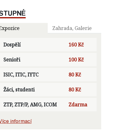
STUPNÉ
Expozice
Zahrada, Galerie
Dospělí
160 Kč
Senioři
100 Kč
ISIC, ITIC, IYTC
80 Kč
Žáci, studenti
80 Kč
ZTP, ZTP/P, AMG, ICOM
Zdarma
Více informací