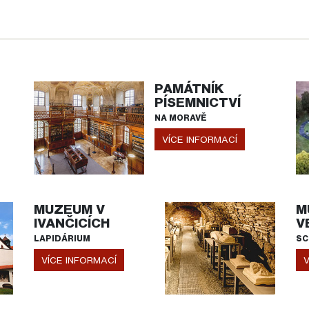
PAMÁTNÍK
PÍSEMNICTVÍ
NA MORAVĚ
VÍCE INFORMACÍ
MUZEUM V
M
IVANČICÍCH
V
LAPIDÁRIUM
SC
VÍCE INFORMACÍ
V