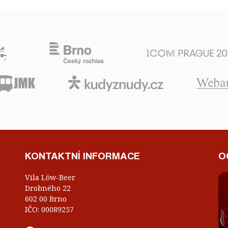
KONTAKTNÍ INFORMACE
O
Vila Löw-Beer
Drobného 22
602 00 Brno
IČO: 00089257