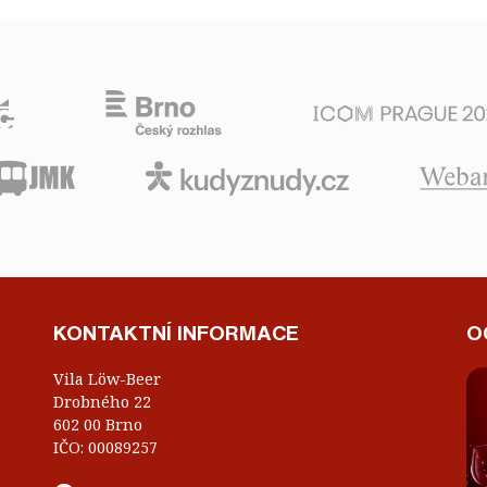
KONTAKTNÍ INFORMACE
O
Vila Löw-Beer
Drobného 22
602 00 Brno
IČO: 00089257