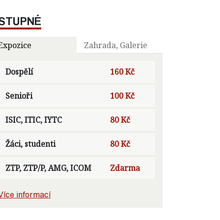
STUPNÉ
Expozice
Zahrada, Galerie
Dospělí
160 Kč
Senioři
100 Kč
ISIC, ITIC, IYTC
80 Kč
Žáci, studenti
80 Kč
ZTP, ZTP/P, AMG, ICOM
Zdarma
Více informací