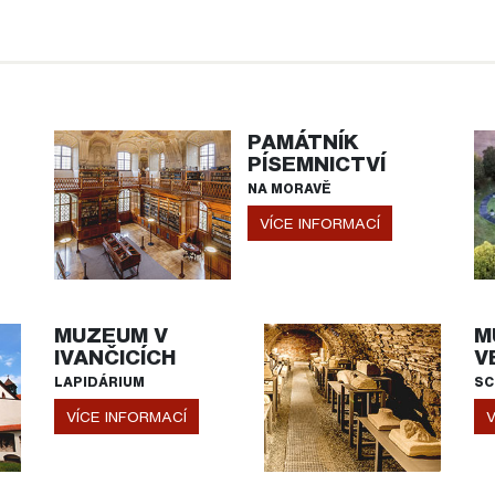
PAMÁTNÍK
PÍSEMNICTVÍ
NA MORAVĚ
VÍCE INFORMACÍ
MUZEUM V
M
IVANČICÍCH
V
LAPIDÁRIUM
SC
VÍCE INFORMACÍ
V