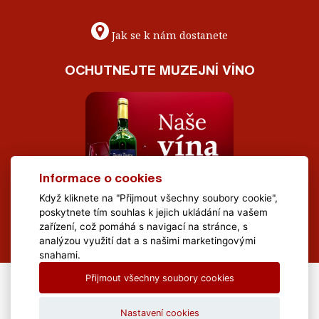
Jak se k nám dostanete
OCHUTNEJTE MUZEJNÍ VÍNO
Informace o cookies
Když kliknete na "Přijmout všechny soubory cookie",
poskytnete tím souhlas k jejich ukládání na vašem
zařízení, což pomáhá s navigací na stránce, s
analýzou využití dat a s našimi marketingovými
snahami.
Přijmout všechny soubory cookies
All Rights Reserved Muzeum Brněnska © 2020, Webdesign by
LE
CLAVERA s.r.o.
Nastavení cookies