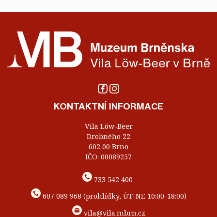
KONTAKTNÍ INFORMACE
Vila Löw-Beer
Drobného 22
602 00 Brno
IČO: 00089257
733 542 400
607 089 968 (prohlídky, ÚT-NE 10:00-18:00)
vila@vila.mbrn.cz