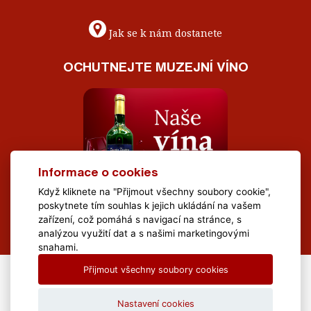
Jak se k nám dostanete
OCHUTNEJTE MUZEJNÍ VÍNO
Informace o cookies
Když kliknete na "Přijmout všechny soubory cookie",
poskytnete tím souhlas k jejich ukládání na vašem
zařízení, což pomáhá s navigací na stránce, s
analýzou využití dat a s našimi marketingovými
snahami.
Přijmout všechny soubory cookies
All Rights Reserved Muzeum Brněnska © 2020, Webdesign by
LE
CLAVERA s.r.o.
Nastavení cookies