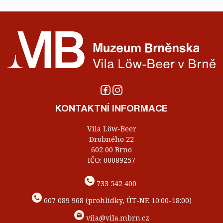
KONTAKTNÍ INFORMACE
Vila Löw-Beer
Drobného 22
602 00 Brno
IČO: 00089257
733 542 400
607 089 968 (prohlídky, ÚT-NE 10:00-18:00)
vila@vila.mbrn.cz