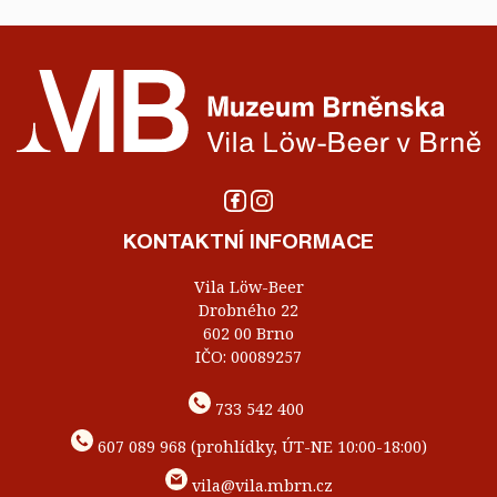
KONTAKTNÍ INFORMACE
Vila Löw-Beer
Drobného 22
602 00 Brno
IČO: 00089257
733 542 400
607 089 968 (prohlídky, ÚT-NE 10:00-18:00)
vila@vila.mbrn.cz