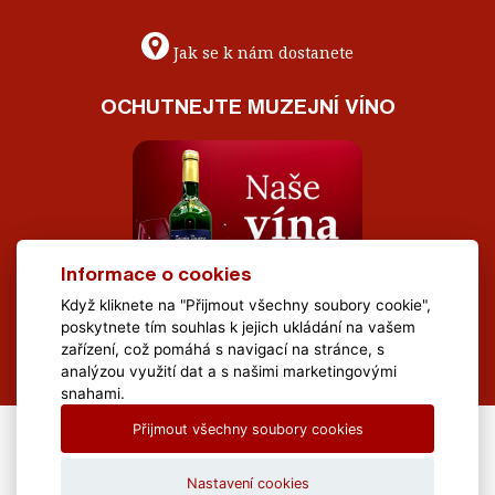
Jak se k nám dostanete
OCHUTNEJTE MUZEJNÍ VÍNO
Informace o cookies
Když kliknete na "Přijmout všechny soubory cookie",
poskytnete tím souhlas k jejich ukládání na vašem
zařízení, což pomáhá s navigací na stránce, s
analýzou využití dat a s našimi marketingovými
snahami.
Přijmout všechny soubory cookies
All Rights Reserved Muzeum Brněnska © 2020, Webdesign by
LE
CLAVERA s.r.o.
Nastavení cookies