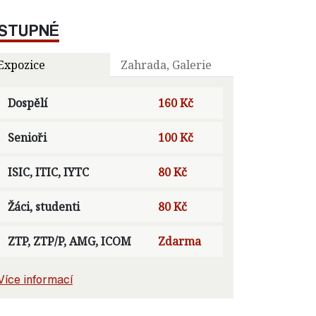
STUPNÉ
Expozice
Zahrada, Galerie
Dospělí
160 Kč
Senioři
100 Kč
ISIC, ITIC, IYTC
80 Kč
Žáci, studenti
80 Kč
ZTP, ZTP/P, AMG, ICOM
Zdarma
Více informací