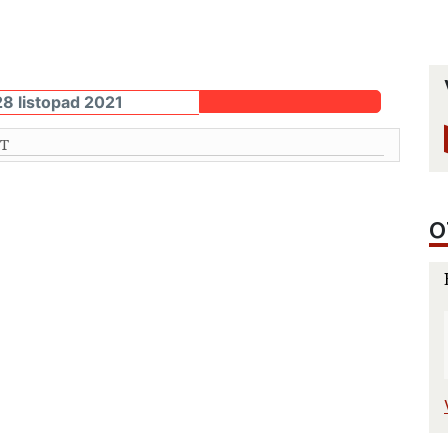
28 listopad 2021
T
O