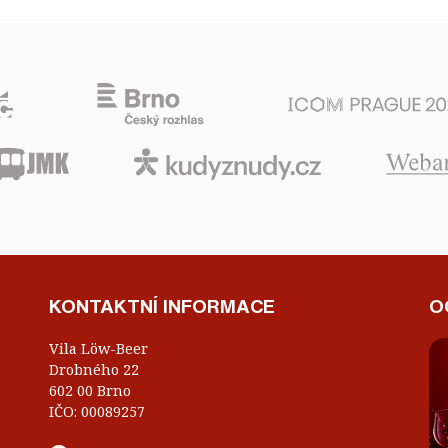
KONTAKTNÍ INFORMACE
O
Vila Löw-Beer
Drobného 22
602 00 Brno
IČO: 00089257