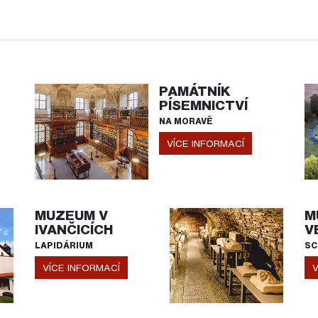
PAMÁTNÍK
PÍSEMNICTVÍ
NA MORAVĚ
VÍCE INFORMACÍ
MUZEUM V
M
IVANČICÍCH
V
LAPIDÁRIUM
SC
VÍCE INFORMACÍ
V