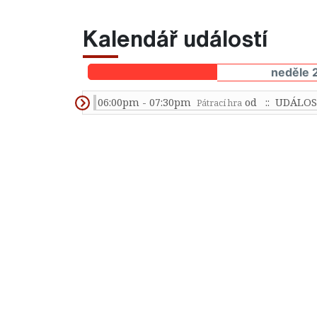
Kalendář událostí
neděle 
06:00pm - 07:30pm
od
:: UDÁLOS
Pátrací hra