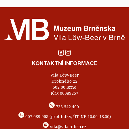
KONTAKTNÍ INFORMACE
Vila Löw-Beer
Drobného 22
602 00 Brno
IČO: 00089257
733 542 400
607 089 968 (prohlídky, ÚT-NE 10:00-18:00)
vila@vila.mbrn.cz