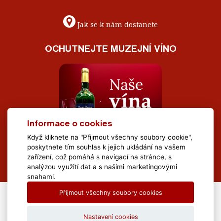
Jak se k nám dostanete
OCHUTNEJTE MUZEJNÍ VÍNO
Informace o cookies
Když kliknete na "Přijmout všechny soubory cookie",
poskytnete tím souhlas k jejich ukládání na vašem
zařízení, což pomáhá s navigací na stránce, s
analýzou využití dat a s našimi marketingovými
snahami.
Přijmout všechny soubory cookies
All Rights Reserved Muzeum Brněnska © 2020, Webdesign by
LE
CLAVERA s.r.o.
Nastavení cookies