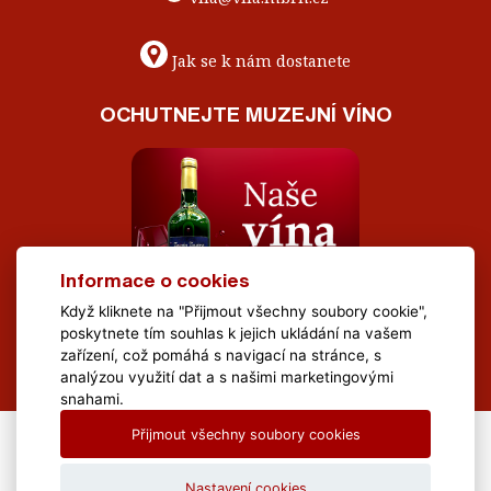
Jak se k nám dostanete
OCHUTNEJTE MUZEJNÍ VÍNO
Informace o cookies
Když kliknete na "Přijmout všechny soubory cookie",
poskytnete tím souhlas k jejich ukládání na vašem
zařízení, což pomáhá s navigací na stránce, s
analýzou využití dat a s našimi marketingovými
snahami.
Přijmout všechny soubory cookies
All Rights Reserved Muzeum Brněnska © 2020, Webdesign by
LE
CLAVERA s.r.o.
Nastavení cookies