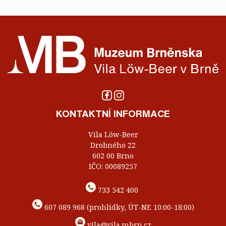
KONTAKTNÍ INFORMACE
Vila Löw-Beer
Drobného 22
602 00 Brno
IČO: 00089257
733 542 400
607 089 968 (prohlídky, ÚT-NE 10:00-18:00)
vila@vila.mbrn.cz