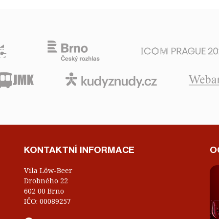
KONTAKTNÍ INFORMACE
O
Vila Löw-Beer
Drobného 22
602 00 Brno
IČO: 00089257