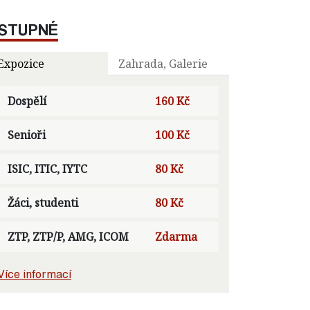
STUPNÉ
Expozice
Zahrada, Galerie
Dospělí
160 Kč
Senioři
100 Kč
ISIC, ITIC, IYTC
80 Kč
Žáci, studenti
80 Kč
ZTP, ZTP/P, AMG, ICOM
Zdarma
Více informací