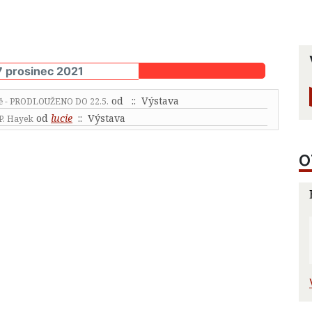
7 prosinec 2021
od
:: Výstava
tě - PRODLOUŽENO DO 22.5.
od
lucie
:: Výstava
 P. Hayek
O