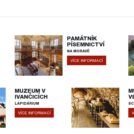
PAMÁTNÍK
PÍSEMNICTVÍ
NA MORAVĚ
VÍCE INFORMACÍ
MUZEUM V
M
IVANČICÍCH
V
LAPIDÁRIUM
SC
VÍCE INFORMACÍ
V