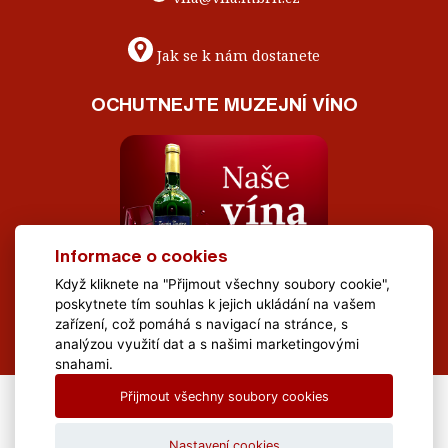
Jak se k nám dostanete
OCHUTNEJTE MUZEJNÍ VÍNO
Informace o cookies
Když kliknete na "Přijmout všechny soubory cookie",
poskytnete tím souhlas k jejich ukládání na vašem
zařízení, což pomáhá s navigací na stránce, s
analýzou využití dat a s našimi marketingovými
snahami.
Přijmout všechny soubory cookies
All Rights Reserved Muzeum Brněnska © 2020, Webdesign by
LE
CLAVERA s.r.o.
Nastavení cookies