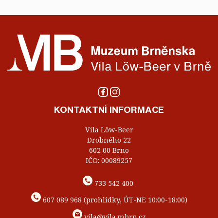
KONTAKTNÍ INFORMACE
Vila Löw-Beer
Drobného 22
602 00 Brno
IČO: 00089257
733 542 400
607 089 968 (prohlídky, ÚT-NE 10:00-18:00)
vila@vila.mbrn.cz