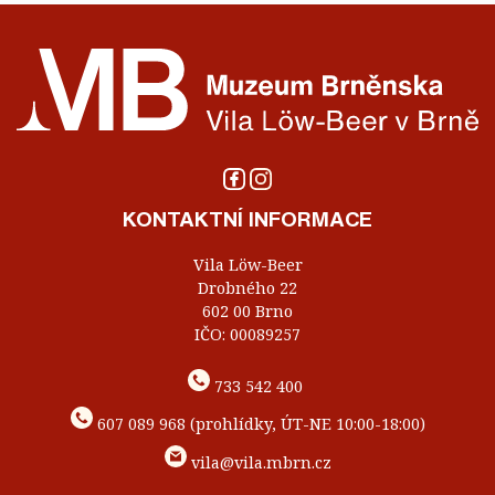
KONTAKTNÍ INFORMACE
Vila Löw-Beer
Drobného 22
602 00 Brno
IČO: 00089257
733 542 400
607 089 968 (prohlídky, ÚT-NE 10:00-18:00)
vila@vila.mbrn.cz