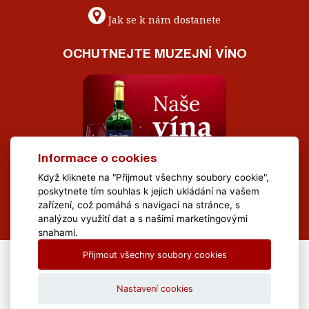
Jak se k nám dostanete
OCHUTNEJTE MUZEJNÍ VÍNO
Informace o cookies
Když kliknete na "Přijmout všechny soubory cookie",
poskytnete tím souhlas k jejich ukládání na vašem
zařízení, což pomáhá s navigací na stránce, s
analýzou využití dat a s našimi marketingovými
snahami.
Přijmout všechny soubory cookies
All Rights Reserved Muzeum Brněnska © 2020, Webdesign by
LE
CLAVERA s.r.o.
Nastavení cookies
Textová verze
|
Mapa stránek
|
Prohlášení o přístupnosti