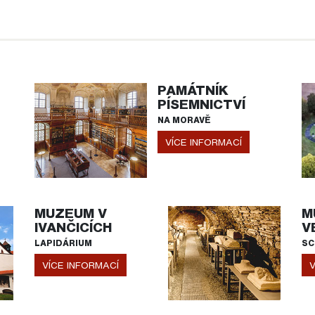
PAMÁTNÍK
PÍSEMNICTVÍ
NA MORAVĚ
VÍCE INFORMACÍ
MUZEUM V
M
IVANČICÍCH
V
LAPIDÁRIUM
SC
VÍCE INFORMACÍ
V