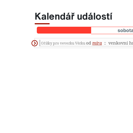
Kalendář událostí
sobota
od
mira
:: venkovní h
Oříšky pro veverku Věrku