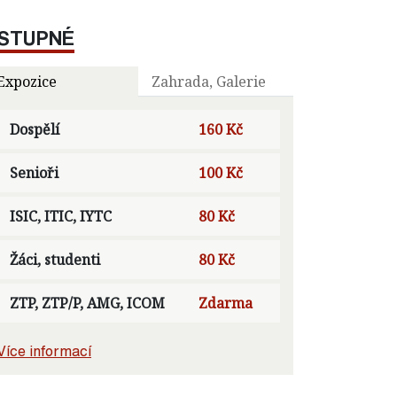
STUPNÉ
Expozice
Zahrada, Galerie
Dospělí
160 Kč
Senioři
100 Kč
ISIC, ITIC, IYTC
80 Kč
Žáci, studenti
80 Kč
ZTP, ZTP/P, AMG, ICOM
Zdarma
Více informací