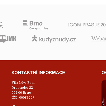
KONTAKTNÍ INFORMACE
O
Vila Löw-Beer
Drobného 22
602 00 Brno
IČO: 00089257