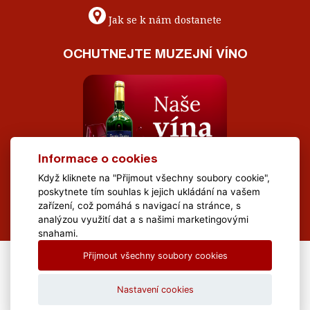
Jak se k nám dostanete
OCHUTNEJTE MUZEJNÍ VÍNO
Informace o cookies
Když kliknete na "Přijmout všechny soubory cookie",
poskytnete tím souhlas k jejich ukládání na vašem
zařízení, což pomáhá s navigací na stránce, s
analýzou využití dat a s našimi marketingovými
snahami.
Přijmout všechny soubory cookies
All Rights Reserved Muzeum Brněnska © 2020, Webdesign by
LE
CLAVERA s.r.o.
Nastavení cookies
Textová verze
|
Mapa stránek
|
Prohlášení o přístupnosti