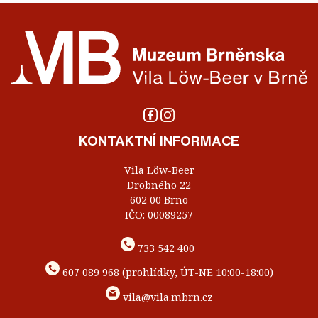
KONTAKTNÍ INFORMACE
Vila Löw-Beer
Drobného 22
602 00 Brno
IČO: 00089257
733 542 400
607 089 968 (prohlídky, ÚT-NE 10:00-18:00)
vila@vila.mbrn.cz