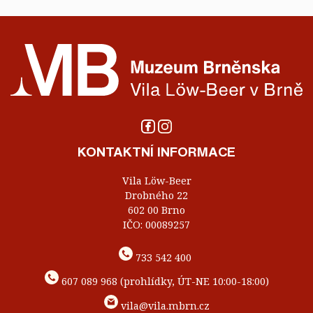
KONTAKTNÍ INFORMACE
Vila Löw-Beer
Drobného 22
602 00 Brno
IČO: 00089257
733 542 400
607 089 968 (prohlídky, ÚT-NE 10:00-18:00)
vila@vila.mbrn.cz