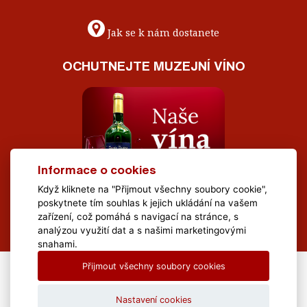
Jak se k nám dostanete
OCHUTNEJTE MUZEJNÍ VÍNO
Informace o cookies
Když kliknete na "Přijmout všechny soubory cookie",
poskytnete tím souhlas k jejich ukládání na vašem
zařízení, což pomáhá s navigací na stránce, s
analýzou využití dat a s našimi marketingovými
snahami.
Přijmout všechny soubory cookies
All Rights Reserved Muzeum Brněnska © 2020, Webdesign by
LE
CLAVERA s.r.o.
Nastavení cookies