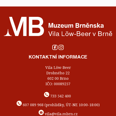
KONTAKTNÍ INFORMACE
Vila Löw-Beer
Drobného 22
602 00 Brno
IČO: 00089257
733 542 400
607 089 968 (prohlídky, ÚT-NE 10:00-18:00)
vila@vila.mbrn.cz