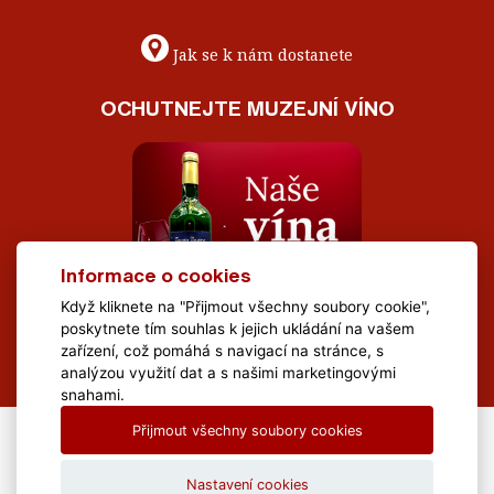
Jak se k nám dostanete
OCHUTNEJTE MUZEJNÍ VÍNO
Informace o cookies
Když kliknete na "Přijmout všechny soubory cookie",
poskytnete tím souhlas k jejich ukládání na vašem
zařízení, což pomáhá s navigací na stránce, s
analýzou využití dat a s našimi marketingovými
snahami.
Přijmout všechny soubory cookies
All Rights Reserved Muzeum Brněnska © 2020, Webdesign by
LE
CLAVERA s.r.o.
Nastavení cookies