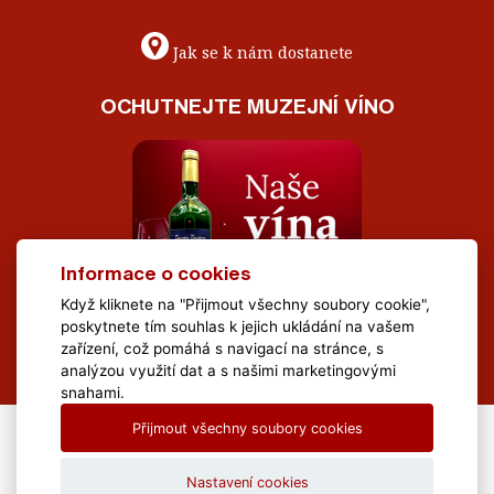
Jak se k nám dostanete
OCHUTNEJTE MUZEJNÍ VÍNO
Informace o cookies
Když kliknete na "Přijmout všechny soubory cookie",
poskytnete tím souhlas k jejich ukládání na vašem
zařízení, což pomáhá s navigací na stránce, s
analýzou využití dat a s našimi marketingovými
snahami.
Přijmout všechny soubory cookies
All Rights Reserved Muzeum Brněnska © 2020, Webdesign by
LE
CLAVERA s.r.o.
Nastavení cookies