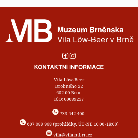
KONTAKTNÍ INFORMACE
Vila Löw-Beer
Drobného 22
602 00 Brno
IČO: 00089257
733 542 400
607 089 968 (prohlídky, ÚT-NE 10:00-18:00)
vila@vila.mbrn.cz