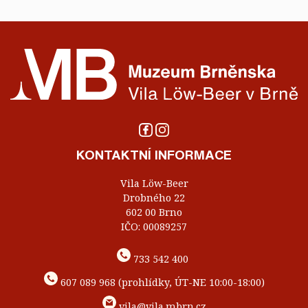
KONTAKTNÍ INFORMACE
Vila Löw-Beer
Drobného 22
602 00 Brno
IČO: 00089257
733 542 400
607 089 968 (prohlídky, ÚT-NE 10:00-18:00)
vila@vila.mbrn.cz