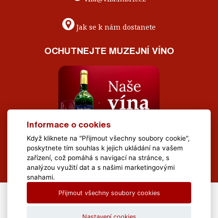
Jak se k nám dostanete
OCHUTNEJTE MUZEJNÍ VÍNO
Informace o cookies
Když kliknete na "Přijmout všechny soubory cookie",
poskytnete tím souhlas k jejich ukládání na vašem
zařízení, což pomáhá s navigací na stránce, s
analýzou využití dat a s našimi marketingovými
snahami.
Přijmout všechny soubory cookies
All Rights Reserved Muzeum Brněnska © 2020, Webdesign by
LE
CLAVERA s.r.o.
Nastavení cookies