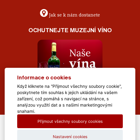
Jak se k nám dostanete
OCHUTNEJTE MUZEJNÍ VÍNO
Informace o cookies
Když kliknete na "Přijmout všechny soubory cookie",
poskytnete tím souhlas k jejich ukládání na vašem
zařízení, což pomáhá s navigací na stránce, s
analýzou využití dat a s našimi marketingovými
snahami.
Přijmout všechny soubory cookies
All Rights Reserved Muzeum Brněnska © 2020, Webdesign by
LE
CLAVERA s.r.o.
Nastavení cookies