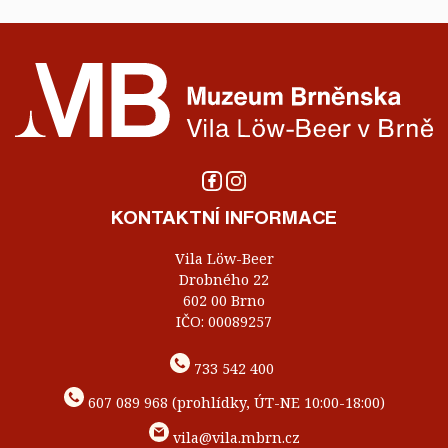
KONTAKTNÍ INFORMACE
Vila Löw-Beer
Drobného 22
602 00 Brno
IČO: 00089257
733 542 400
607 089 968 (prohlídky, ÚT-NE 10:00-18:00)
vila@vila.mbrn.cz