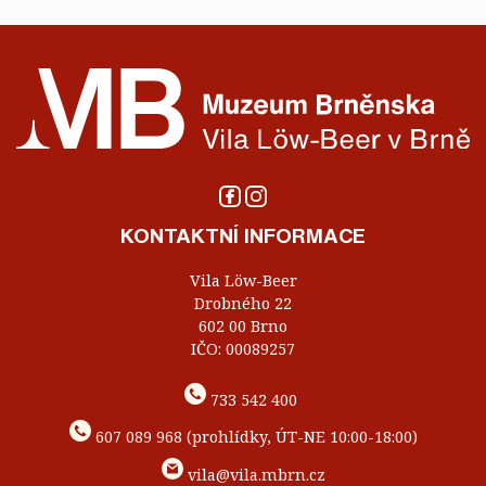
KONTAKTNÍ INFORMACE
Vila Löw-Beer
Drobného 22
602 00 Brno
IČO: 00089257
733 542 400
607 089 968 (prohlídky, ÚT-NE 10:00-18:00)
vila@vila.mbrn.cz