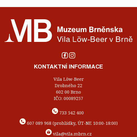
KONTAKTNÍ INFORMACE
Vila Löw-Beer
Drobného 22
602 00 Brno
IČO: 00089257
733 542 400
607 089 968 (prohlídky, ÚT-NE 10:00-18:00)
vila@vila.mbrn.cz