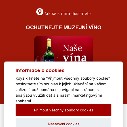
Jak se k nám dostanete
OCHUTNEJTE MUZEJNÍ VÍNO
Informace o cookies
Když kliknete na "Přijmout všechny soubory cookie",
poskytnete tím souhlas k jejich ukládání na vašem
zařízení, což pomáhá s navigací na stránce, s
analýzou využití dat a s našimi marketingovými
snahami.
Přijmout všechny soubory cookies
All Rights Reserved Muzeum Brněnska © 2020, Webdesign by
LE
CLAVERA s.r.o.
Nastavení cookies