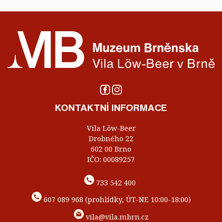
KONTAKTNÍ INFORMACE
Vila Löw-Beer
Drobného 22
602 00 Brno
IČO: 00089257
733 542 400
607 089 968 (prohlídky, ÚT-NE 10:00-18:00)
vila@vila.mbrn.cz