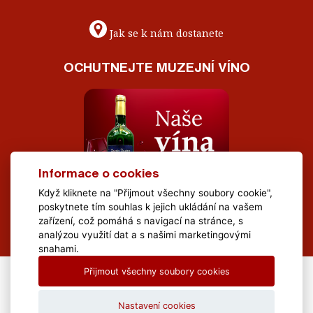
Jak se k nám dostanete
OCHUTNEJTE MUZEJNÍ VÍNO
Informace o cookies
Když kliknete na "Přijmout všechny soubory cookie",
poskytnete tím souhlas k jejich ukládání na vašem
zařízení, což pomáhá s navigací na stránce, s
analýzou využití dat a s našimi marketingovými
snahami.
Přijmout všechny soubory cookies
All Rights Reserved Muzeum Brněnska © 2020, Webdesign by
LE
CLAVERA s.r.o.
Nastavení cookies