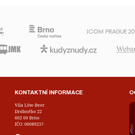
KONTAKTNÍ INFORMACE
O
Vila Löw-Beer
Drobného 22
602 00 Brno
IČO: 00089257