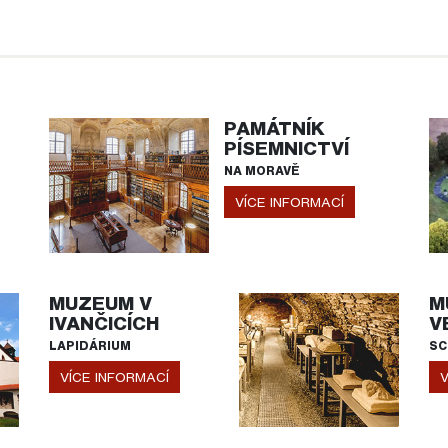
PAMÁTNÍK
PÍSEMNICTVÍ
NA MORAVĚ
VÍCE INFORMACÍ
MUZEUM V
M
IVANČICÍCH
V
LAPIDÁRIUM
SC
VÍCE INFORMACÍ
V