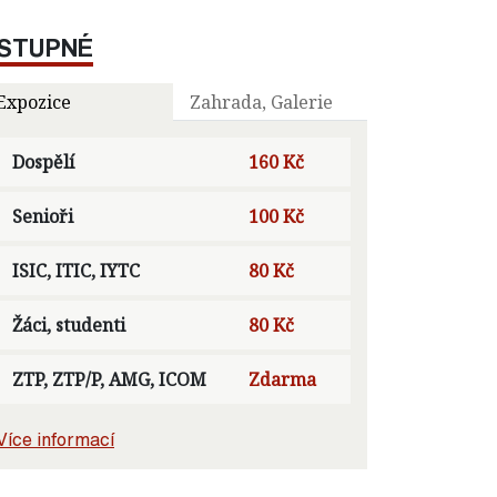
STUPNÉ
Expozice
Zahrada, Galerie
Dospělí
160 Kč
Senioři
100 Kč
ISIC, ITIC, IYTC
80 Kč
Žáci, studenti
80 Kč
ZTP, ZTP/P, AMG, ICOM
Zdarma
Více informací