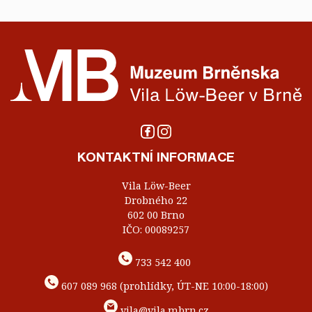
KONTAKTNÍ INFORMACE
Vila Löw-Beer
Drobného 22
602 00 Brno
IČO: 00089257
733 542 400
607 089 968 (prohlídky, ÚT-NE 10:00-18:00)
vila@vila.mbrn.cz