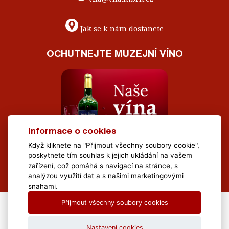
Jak se k nám dostanete
OCHUTNEJTE MUZEJNÍ VÍNO
Informace o cookies
Když kliknete na "Přijmout všechny soubory cookie",
poskytnete tím souhlas k jejich ukládání na vašem
zařízení, což pomáhá s navigací na stránce, s
analýzou využití dat a s našimi marketingovými
snahami.
Přijmout všechny soubory cookies
All Rights Reserved Muzeum Brněnska © 2020, Webdesign by
LE
CLAVERA s.r.o.
Nastavení cookies