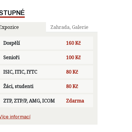
STUPNÉ
Expozice
Zahrada, Galerie
Dospělí
160 Kč
Senioři
100 Kč
ISIC, ITIC, IYTC
80 Kč
Žáci, studenti
80 Kč
ZTP, ZTP/P, AMG, ICOM
Zdarma
Více informací