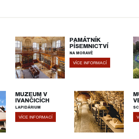
PAMÁTNÍK
PÍSEMNICTVÍ
NA MORAVĚ
VÍCE INFORMACÍ
MUZEUM V
M
IVANČICÍCH
V
LAPIDÁRIUM
SC
VÍCE INFORMACÍ
V