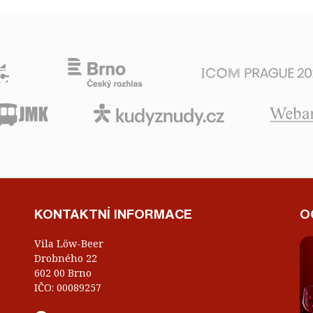
KONTAKTNÍ INFORMACE
O
Vila Löw-Beer
Drobného 22
602 00 Brno
IČO: 00089257