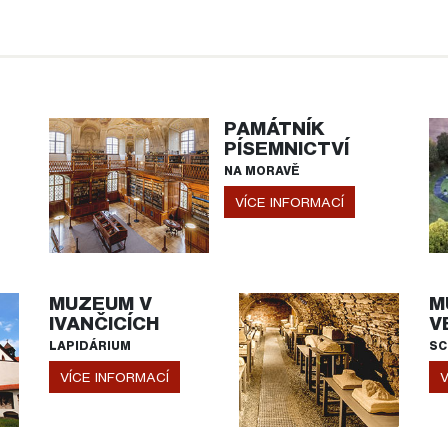
PAMÁTNÍK
PÍSEMNICTVÍ
NA MORAVĚ
VÍCE INFORMACÍ
MUZEUM V
M
IVANČICÍCH
V
LAPIDÁRIUM
SC
VÍCE INFORMACÍ
V