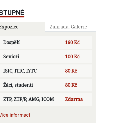
STUPNÉ
Expozice
Zahrada, Galerie
Dospělí
160 Kč
Senioři
100 Kč
ISIC, ITIC, IYTC
80 Kč
Žáci, studenti
80 Kč
ZTP, ZTP/P, AMG, ICOM
Zdarma
Více informací