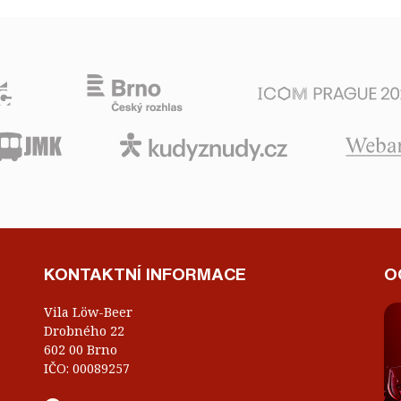
KONTAKTNÍ INFORMACE
O
Vila Löw-Beer
Drobného 22
602 00 Brno
IČO: 00089257