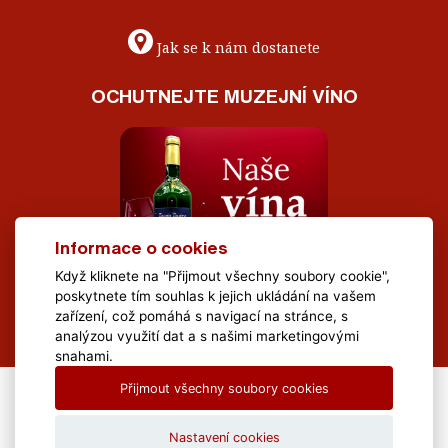
Jak se k nám dostanete
OCHUTNEJTE MUZEJNÍ VÍNO
Informace o cookies
Když kliknete na "Přijmout všechny soubory cookie",
poskytnete tím souhlas k jejich ukládání na vašem
zařízení, což pomáhá s navigací na stránce, s
analýzou využití dat a s našimi marketingovými
snahami.
Přijmout všechny soubory cookies
All Rights Reserved Muzeum Brněnska © 2020, Webdesign by
LE
CLAVERA s.r.o.
Nastavení cookies