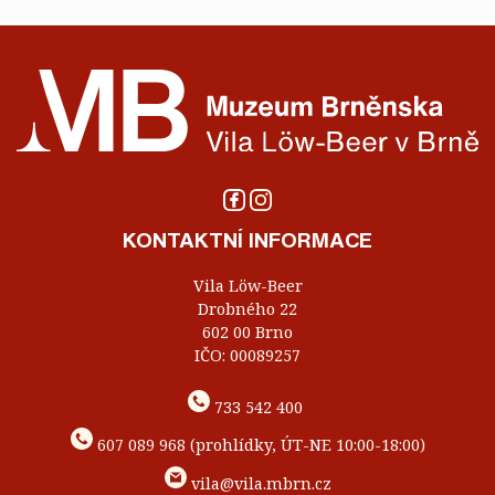
KONTAKTNÍ INFORMACE
Vila Löw-Beer
Drobného 22
602 00 Brno
IČO: 00089257
733 542 400
607 089 968 (prohlídky, ÚT-NE 10:00-18:00)
vila@vila.mbrn.cz