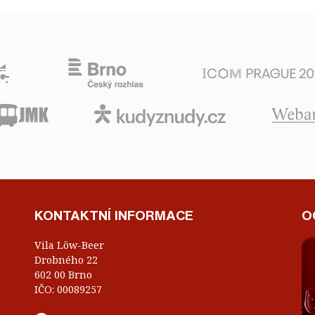
KONTAKTNÍ INFORMACE
O
Vila Löw-Beer
Drobného 22
602 00 Brno
IČO: 00089257