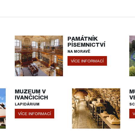
PAMÁTNÍK
PÍSEMNICTVÍ
NA MORAVĚ
VÍCE INFORMACÍ
MUZEUM V
M
IVANČICÍCH
V
LAPIDÁRIUM
SC
VÍCE INFORMACÍ
V