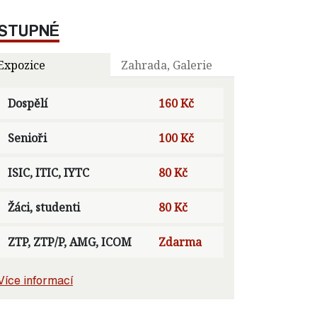
STUPNÉ
Expozice
Zahrada, Galerie
Dospělí
160 Kč
Senioři
100 Kč
ISIC, ITIC, IYTC
80 Kč
Žáci, studenti
80 Kč
ZTP, ZTP/P, AMG, ICOM
Zdarma
Více informací