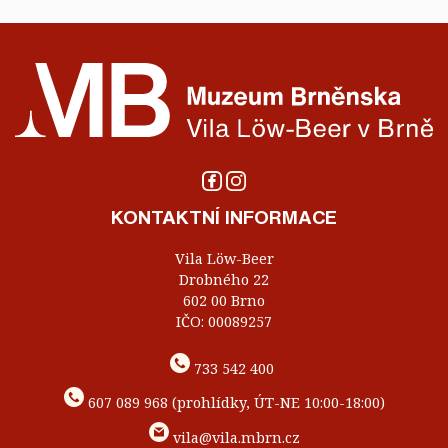
KONTAKTNÍ INFORMACE
Vila Löw-Beer
Drobného 22
602 00 Brno
IČO: 00089257
733 542 400
607 089 968 (prohlídky, ÚT-NE 10:00-18:00)
vila@vila.mbrn.cz