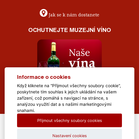
Jak se k nám dostanete
OCHUTNEJTE MUZEJNÍ VÍNO
Informace o cookies
Když kliknete na "Přijmout všechny soubory cookie",
poskytnete tím souhlas k jejich ukládání na vašem
zařízení, což pomáhá s navigací na stránce, s
analýzou využití dat a s našimi marketingovými
snahami.
Přijmout všechny soubory cookies
All Rights Reserved Muzeum Brněnska © 2020, Webdesign by
LE
CLAVERA s.r.o.
Nastavení cookies