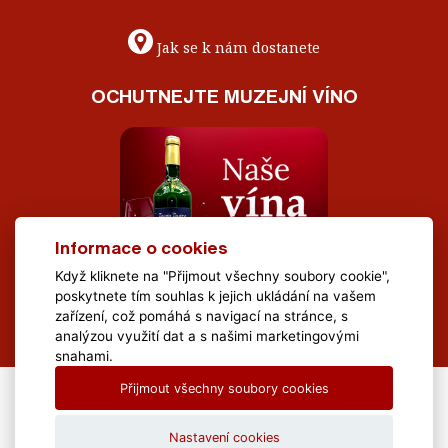
Jak se k nám dostanete
OCHUTNEJTE MUZEJNÍ VÍNO
Informace o cookies
Když kliknete na "Přijmout všechny soubory cookie",
poskytnete tím souhlas k jejich ukládání na vašem
zařízení, což pomáhá s navigací na stránce, s
analýzou využití dat a s našimi marketingovými
snahami.
Přijmout všechny soubory cookies
All Rights Reserved Muzeum Brněnska © 2020, Webdesign by
LE
CLAVERA s.r.o.
Nastavení cookies