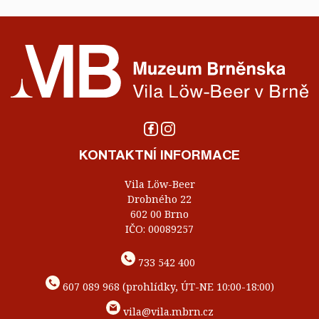
KONTAKTNÍ INFORMACE
Vila Löw-Beer
Drobného 22
602 00 Brno
IČO: 00089257
733 542 400
607 089 968 (prohlídky, ÚT-NE 10:00-18:00)
vila@vila.mbrn.cz