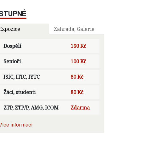
STUPNÉ
Expozice
Zahrada, Galerie
Dospělí
160 Kč
Senioři
100 Kč
ISIC, ITIC, IYTC
80 Kč
Žáci, studenti
80 Kč
ZTP, ZTP/P, AMG, ICOM
Zdarma
Více informací