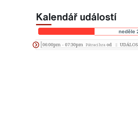
Kalendář událostí
neděle 
06:00pm - 07:30pm
od
:: UDÁLOS
Pátrací hra