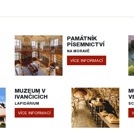
PAMÁTNÍK
PÍSEMNICTVÍ
NA MORAVĚ
VÍCE INFORMACÍ
MUZEUM V
M
IVANČICÍCH
V
LAPIDÁRIUM
SC
VÍCE INFORMACÍ
V