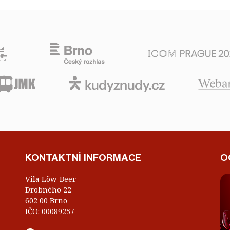
KONTAKTNÍ INFORMACE
O
Vila Löw-Beer
Drobného 22
602 00 Brno
IČO: 00089257