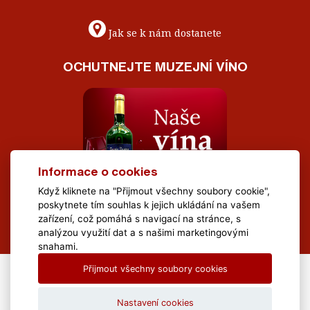
Jak se k nám dostanete
OCHUTNEJTE MUZEJNÍ VÍNO
Informace o cookies
Když kliknete na "Přijmout všechny soubory cookie",
poskytnete tím souhlas k jejich ukládání na vašem
zařízení, což pomáhá s navigací na stránce, s
analýzou využití dat a s našimi marketingovými
snahami.
Přijmout všechny soubory cookies
All Rights Reserved Muzeum Brněnska © 2020, Webdesign by
LE
CLAVERA s.r.o.
Nastavení cookies