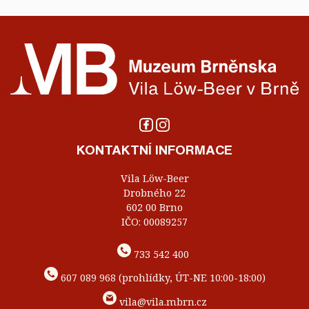
KONTAKTNÍ INFORMACE
Vila Löw-Beer
Drobného 22
602 00 Brno
IČO: 00089257
733 542 400
607 089 968 (prohlídky, ÚT-NE 10:00-18:00)
vila@vila.mbrn.cz