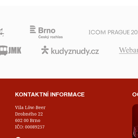
KONTAKTNÍ INFORMACE
O
Vila Löw-Beer
Drobného 22
602 00 Brno
IČO: 00089257