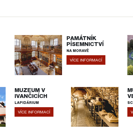
PAMÁTNÍK
PÍSEMNICTVÍ
NA MORAVĚ
VÍCE INFORMACÍ
MUZEUM V
M
IVANČICÍCH
V
LAPIDÁRIUM
SC
VÍCE INFORMACÍ
V