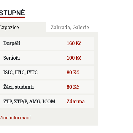
STUPNÉ
Expozice
Zahrada, Galerie
Dospělí
160 Kč
Senioři
100 Kč
ISIC, ITIC, IYTC
80 Kč
Žáci, studenti
80 Kč
ZTP, ZTP/P, AMG, ICOM
Zdarma
Více informací