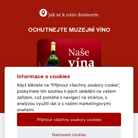
Jak se k nám dostanete
OCHUTNEJTE MUZEJNÍ VÍNO
Informace o cookies
Když kliknete na "Přijmout všechny soubory cookie",
poskytnete tím souhlas k jejich ukládání na vašem
zařízení, což pomáhá s navigací na stránce, s
analýzou využití dat a s našimi marketingovými
snahami.
Přijmout všechny soubory cookies
All Rights Reserved Muzeum Brněnska © 2020, Webdesign by
LE
CLAVERA s.r.o.
Nastavení cookies