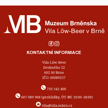
KONTAKTNÍ INFORMACE
Vila Löw-Beer
Drobného 22
602 00 Brno
IČO: 00089257
733 542 400
607 089 968 (prohlídky, ÚT-NE 10:00-18:00)
vila@vila.mbrn.cz