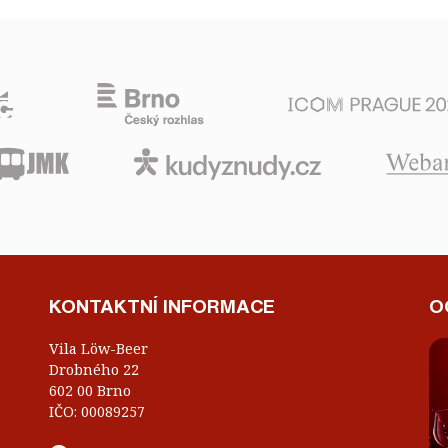
KONTAKTNÍ INFORMACE
O
Vila Löw-Beer
Drobného 22
602 00 Brno
IČO: 00089257