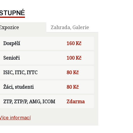
STUPNÉ
Expozice
Zahrada, Galerie
Dospělí
160 Kč
Senioři
100 Kč
ISIC, ITIC, IYTC
80 Kč
Žáci, studenti
80 Kč
ZTP, ZTP/P, AMG, ICOM
Zdarma
Více informací