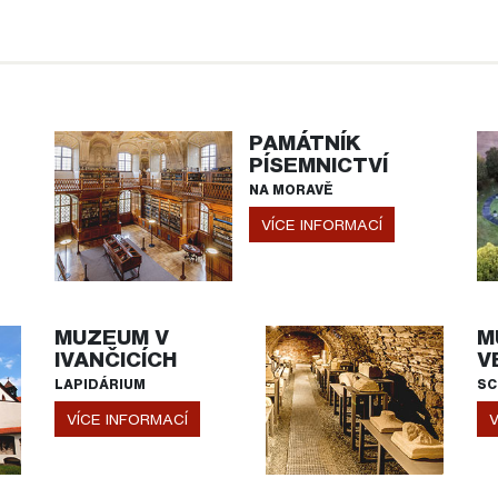
PAMÁTNÍK
PÍSEMNICTVÍ
NA MORAVĚ
VÍCE INFORMACÍ
MUZEUM V
M
IVANČICÍCH
V
LAPIDÁRIUM
SC
VÍCE INFORMACÍ
V