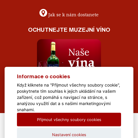
Jak se k nám dostanete
OCHUTNEJTE MUZEJNÍ VÍNO
Informace o cookies
Když kliknete na "Přijmout všechny soubory cookie",
poskytnete tím souhlas k jejich ukládání na vašem
zařízení, což pomáhá s navigací na stránce, s
analýzou využití dat a s našimi marketingovými
snahami.
Přijmout všechny soubory cookies
All Rights Reserved Muzeum Brněnska © 2020, Webdesign by
LE
CLAVERA s.r.o.
Nastavení cookies