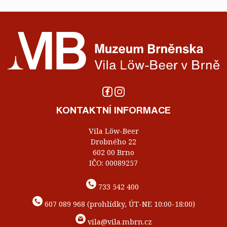
KONTAKTNÍ INFORMACE
Vila Löw-Beer
Drobného 22
602 00 Brno
IČO: 00089257
733 542 400
607 089 968 (prohlídky, ÚT-NE 10:00-18:00)
vila@vila.mbrn.cz